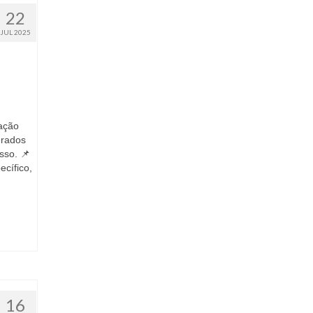
22
JUL 2025
 ação
erados
sso. 📌
ecífico,
16