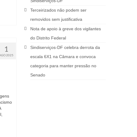
Sindiserviços-DF
Terceirizados não podem ser
removidos sem justificativa
Nota de apoio à greve dos vigilantes
do Distrito Federal
1
Sindiserviços-DF celebra derrota da
AGO 2025
escala 6X1 na Câmara e convoca
categoria para manter pressão no
Senado
igens
ascismo
A
l,