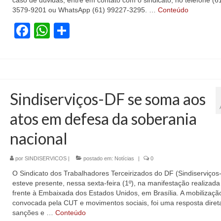
caso de dúvidas, entre em contato com o sindicato, no telefone (6
3579-9201 ou WhatsApp (61) 99227-3295. …
Conteúdo
Facebook
WhatsApp
Share
Sindiserviços-DF se soma aos
atos em defesa da soberania
nacional
por
SINDISERVICOS
|
postado em:
Notícias
|
0
O Sindicato dos Trabalhadores Terceirizados do DF (Sindiserviços
esteve presente, nessa sexta-feira (1º), na manifestação realizad
frente à Embaixada dos Estados Unidos, em Brasília. A mobilizaçã
convocada pela CUT e movimentos sociais, foi uma resposta diret
sanções e …
Conteúdo