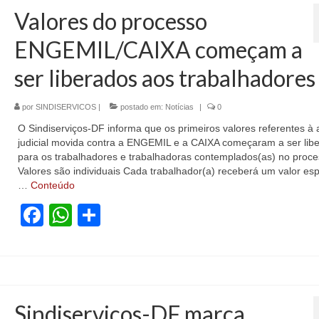
Valores do processo
ENGEMIL/CAIXA começam a
ser liberados aos trabalhadores
por
SINDISERVICOS
|
postado em:
Notícias
|
0
O Sindiserviços-DF informa que os primeiros valores referentes à
judicial movida contra a ENGEMIL e a CAIXA começaram a ser lib
para os trabalhadores e trabalhadoras contemplados(as) no proce
Valores são individuais Cada trabalhador(a) receberá um valor esp
…
Conteúdo
Facebook
WhatsApp
Share
Sindiserviços-DF marca