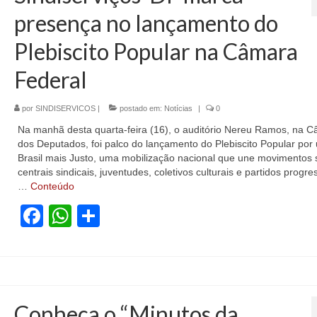
presença no lançamento do
Plebiscito Popular na Câmara
Federal
por
SINDISERVICOS
|
postado em:
Notícias
|
0
Na manhã desta quarta-feira (16), o auditório Nereu Ramos, na 
dos Deputados, foi palco do lançamento do Plebiscito Popular por
Brasil mais Justo, uma mobilização nacional que une movimentos s
centrais sindicais, juventudes, coletivos culturais e partidos progres
…
Conteúdo
Facebook
WhatsApp
Share
Conheça o “Minutos da