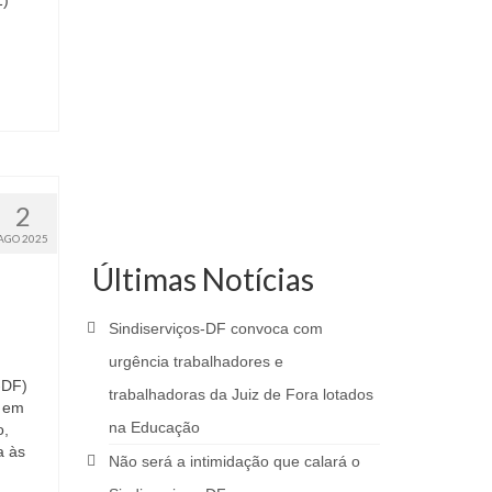
1)
2
AGO 2025
Últimas Notícias
Sindiserviços-DF convoca com
urgência trabalhadores e
-DF)
trabalhadoras da Juiz de Fora lotados
a em
na Educação
o,
a às
Não será a intimidação que calará o