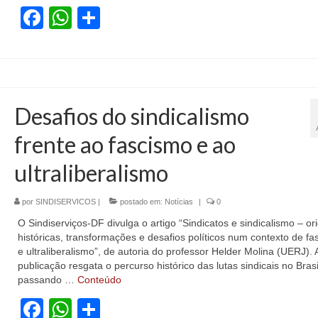
Facebook
WhatsApp
Share
Desafios do sindicalismo
frente ao fascismo e ao
ultraliberalismo
por
SINDISERVICOS
|
postado em:
Notícias
|
0
O Sindiserviços-DF divulga o artigo “Sindicatos e sindicalismo – or
históricas, transformações e desafios políticos num contexto de f
e ultraliberalismo”, de autoria do professor Helder Molina (UERJ). 
publicação resgata o percurso histórico das lutas sindicais no Brasi
passando …
Conteúdo
Facebook
WhatsApp
Share