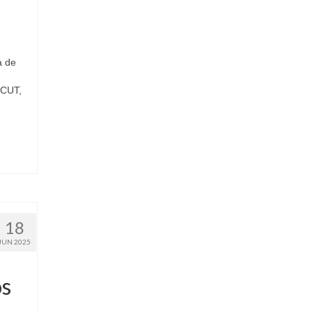
a de
 CUT,
18
JUN 2025
os