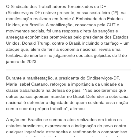
Jornais
O Sindicato dos Trabalhadores Terceirizados do DF
(Sindiserviços-DF) esteve presente, nessa sexta-feira (1º), na
Convenções
manifestação realizada em frente à Embaixada dos Estados
Unidos, em Brasília. A mobilização, convocada pela CUT e
Cartilhas
movimentos sociais, foi uma resposta direta às sanções e
ameaças econômicas promovidas pelo presidente dos Estados
Sites Importantes
Unidos, Donald Trump, contra o Brasil, incluindo o tarifaço – um
ataque que, além de ferir a economia nacional, revela uma
Notícias
tentativa de interferir no julgamento dos atos golpistas de 8 de
janeiro de 2023.
Contato
Durante a manifestação, a presidenta do Sindiserviços-DF,
Maria Isabel Caetano, reforçou a importância da unidade da
classe trabalhadora na defesa do país. “Não aceitaremos que
outros países queiram mandar no Brasil. Defender a soberania
nacional é defender a dignidade de quem sustenta essa nação
com o suor do próprio trabalho”, afirmou.
A ação em Brasília se somou a atos realizados em todos os
estados brasileiros, expressando a indignação do povo contra
qualquer ingerência estrangeira e reafirmando o compromisso