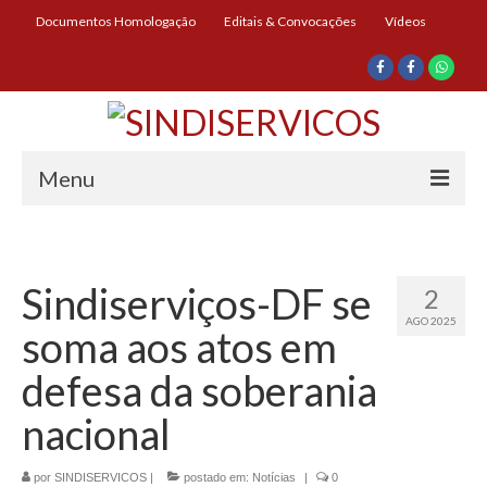
Documentos Homologação
Editais & Convocações
Vídeos
Menu
Início
Institucional
Sindiserviços-DF se
2
AGO 2025
Diretoria
soma aos atos em
História
defesa da soberania
Documentos
nacional
Impressos
por
SINDISERVICOS
|
postado em:
Notícias
|
0