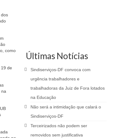
 dos
ndo
am
não
to, como
Últimas Notícias
 19 de
Sindiserviços-DF convoca com
urgência trabalhadores e
as
trabalhadoras da Juiz de Fora lotados
a na
na Educação
Não será a intimidação que calará o
HUB
s
Sindiserviços-DF
Terceirizados não podem ser
cada
removidos sem justificativa