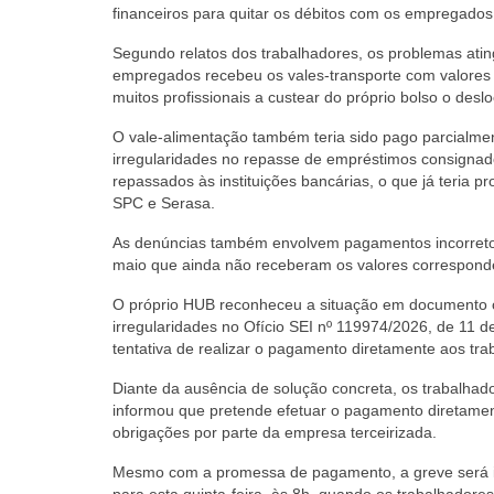
financeiros para quitar os débitos com os empregados
Segundo relatos dos trabalhadores, os problemas atin
empregados recebeu os vales-transporte com valores 
muitos profissionais a custear do próprio bolso o desl
O vale-alimentação também teria sido pago parcialme
irregularidades no repasse de empréstimos consigna
repassados às instituições bancárias, o que já teria
SPC e Serasa.
As denúncias também envolvem pagamentos incorretos 
maio que ainda não receberam os valores corresponde
O próprio HUB reconheceu a situação em documento ofi
irregularidades no Ofício SEI nº 119974/2026, de 11 d
tentativa de realizar o pagamento diretamente aos tra
Diante da ausência de solução concreta, os trabalhado
informou que pretende efetuar o pagamento diretament
obrigações por parte da empresa terceirizada.
Mesmo com a promessa de pagamento, a greve será in