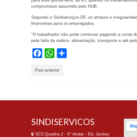
para esta quinta-feira, às 8h, quando os trabalhadore
compromisso assumido pelo HUB.
Segundo o Sindiserviços-DF, os atrasos e irregularid
financeiras para os empregados.
“O trabalhador não pode continuar pagando a conta da 
pela falta de salário, alimentação, transporte e até p
Facebook
WhatsApp
Share
Post anterior
SINDISERVICOS
SCS Quadra 2 - 5° Andar - Ed. Jockey