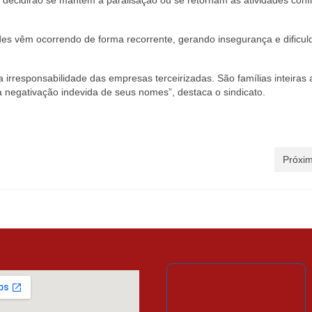
s decidirão se mantêm a paralisação ou se retornam às atividades conf
ades vêm ocorrendo de forma recorrente, gerando insegurança e dificu
irresponsabilidade das empresas terceirizadas. São famílias inteiras 
ela negativação indevida de seus nomes”, destaca o sindicato.
Próxim