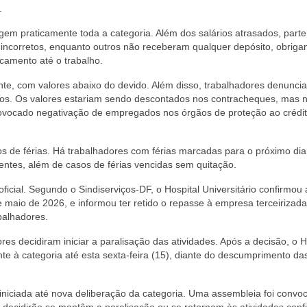
.
gem praticamente toda a categoria. Além dos salários atrasados, parte
incorretos, enquanto outros não receberam qualquer depósito, obriga
ocamento até o trabalho.
nte, com valores abaixo do devido. Além disso, trabalhadores denunci
dos. Os valores estariam sendo descontados nos contracheques, mas 
 provocado negativação de empregados nos órgãos de proteção ao crédi
de férias. Há trabalhadores com férias marcadas para o próximo dia
ntes, além de casos de férias vencidas sem quitação.
cial. Segundo o Sindiserviços-DF, o Hospital Universitário confirmou 
e maio de 2026, e informou ter retido o repasse à empresa terceirizad
balhadores.
res decidiram iniciar a paralisação das atividades. Após a decisão, o 
e à categoria até esta sexta-feira (15), diante do descumprimento da
iciada até nova deliberação da categoria. Uma assembleia foi convo