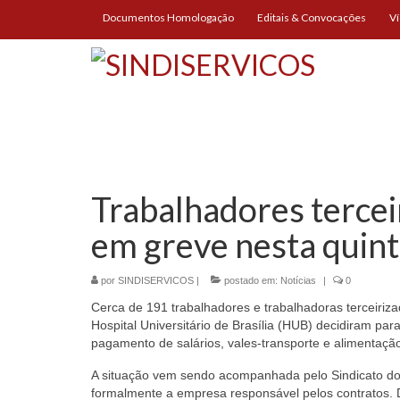
Documentos Homologação
Editais & Convocações
V
Trabalhadores terce
em greve nesta quint
por
SINDISERVICOS
|
postado em:
Notícias
|
0
Cerca de 191 trabalhadores e trabalhadoras terceiriza
Hospital Universitário de Brasília (HUB) decidiram para
pagamento de salários, vales-transporte e alimentação
A situação vem sendo acompanhada pelo Sindicato dos 
formalmente a empresa responsável pelos contratos. D