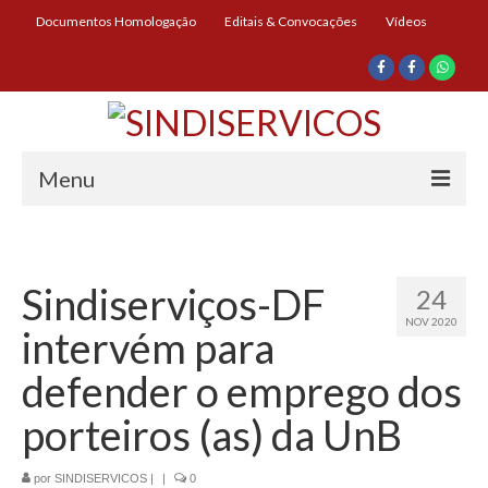
Documentos Homologação
Editais & Convocações
Vídeos
Menu
Início
Institucional
Sindiserviços-DF
24
NOV 2020
Diretoria
intervém para
História
defender o emprego dos
Documentos
porteiros (as) da UnB
Impressos
por
SINDISERVICOS
|
|
0