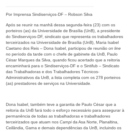
Jornais
Por Imprensa Sindiserviços-DF – Robson Silva
Convenções
Após se reunir na manhã dessa segunda-feira (23) com os
Cartilhas
porteiros (as) da Universidade de Brasília (UnB), a presidente
do Sindiserviços-DF, sindicato que representa os trabalhadores
Sites Importantes
terceirizados na Universidade de Brasília (UnB), Maria Isabel
Caetano dos Reis – Dona Isabel, participou de reunião
on line
Notícias
no período da tarde com o chefe de gabinete da UnB, Paulo
César Marques da Silva, quando ficou acertado que a reitoria
Contato
encaminhará para o Sindiserviços-DF e o Sintifub – Sindicato
das Trabalhadoras e dos Trabalhadores Técnicos-
Administrativos da UnB, a lista completa com os 278 porteiros
(as) prestadores de serviços na Universidade.
Dona Isabel, também teve a garantia de Paulo César que a
reitoria da UnB fará todo o esforço necessário para assegurar à
permanência de todas as trabalhadoras e trabalhadores
terceirizados que atuam nos
Campi
da Asa Norte, Planaltina,
Ceilândia, Gama e demais dependências da UnB, incluindo os