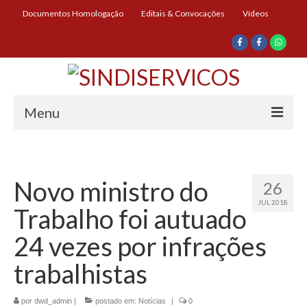
Documentos Homologação
Editais & Convocações
Vídeos
Menu
Início
Institucional
Novo ministro do
26
JUL 2018
Diretoria
Trabalho foi autuado
História
24 vezes por infrações
Documentos
trabalhistas
Impressos
por
dwd_admin
|
postado em:
Notícias
|
0