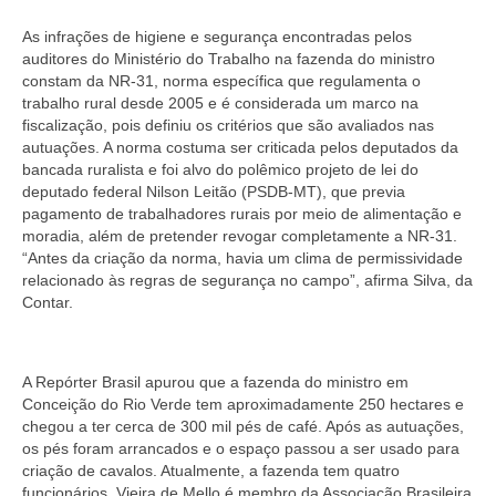
As infrações de higiene e segurança encontradas pelos
auditores do Ministério do Trabalho na fazenda do ministro
constam da NR-31, norma específica que regulamenta o
trabalho rural desde 2005 e é considerada um marco na
fiscalização, pois definiu os critérios que são avaliados nas
autuações. A norma costuma ser criticada pelos deputados da
bancada ruralista e foi alvo do polêmico projeto de lei do
deputado federal Nilson Leitão (PSDB-MT), que previa
pagamento de trabalhadores rurais por meio de alimentação e
moradia, além de pretender revogar completamente a NR-31.
“Antes da criação da norma, havia um clima de permissividade
relacionado às regras de segurança no campo”, afirma Silva, da
Contar.
A Repórter Brasil apurou que a fazenda do ministro em
Conceição do Rio Verde tem aproximadamente 250 hectares e
chegou a ter cerca de 300 mil pés de café. Após as autuações,
os pés foram arrancados e o espaço passou a ser usado para
criação de cavalos. Atualmente, a fazenda tem quatro
funcionários. Vieira de Mello é membro da Associação Brasileira