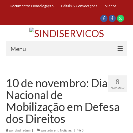
Documentos Homologação
Editais & Convocações
Vídeos
Menu
Início
Institucional
10 de novembro: Dia
8
NOV 2017
Diretoria
Nacional de
História
Mobilização em Defesa
Documentos
dos Direitos
Impressos
por
dwd_admin
|
postado em:
Notícias
|
0