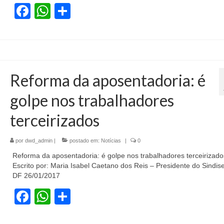
Facebook
WhatsApp
Share
Reforma da aposentadoria: é
golpe nos trabalhadores
terceirizados
por
dwd_admin
|
postado em:
Notícias
|
0
Reforma da aposentadoria: é golpe nos trabalhadores terceiriz
Escrito por: Maria Isabel Caetano dos Reis – Presidente do Sindise
DF 26/01/2017
Facebook
WhatsApp
Share