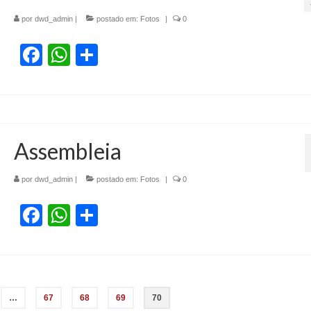
por
dwd_admin
|
postado em:
Fotos
|
0
Facebook
WhatsApp
Share
Assembleia
por
dwd_admin
|
postado em:
Fotos
|
0
Facebook
WhatsApp
Share
…
67
68
69
70