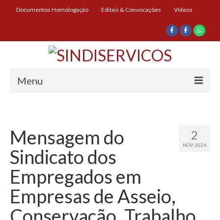
Documentos Homologação
Editais & Convocações
Vídeos
Menu
Início
Institucional
Mensagem do
2
NOV 2024
Diretoria
Sindicato dos
História
Empregados em
Documentos
Empresas de Asseio,
Impressos
Conservação, Trabalho