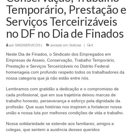
Jornais
Temporário, Prestação e
Serviços Terceirizáveis
Convenções
no DF no Dia de Finados
Cartilhas
Sites Importantes
por
SINDISERVICOS
|
postado em:
Notícias
|
0
Notícias
Neste Dia de Finados, o Sindicato dos Empregados em
Empresas de Asseio, Conservação, Trabalho Temporário,
Contato
Prestação e Serviços Terceirizáveis no Distrito Federal
homenageia com profundo respeito todos os trabalhadores da
nossa categoria que já não estão entre nós.
Lembramos com gratidão a dedicação e o compromisso de
cada profissional, que em sua trajetória deixou marcas de
trabalho honesto, perseverança e esforço pela dignidade da
profissão. Que suas histórias nos inspirem a fortalecer nossa
união e nossa luta por melhores condições de vida e trabalho.
Nossa solidariedade se estende aos familiares, amigos e
colegas, que sentem a ausência desses queridos