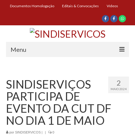
Documentos Homologação
Editais & Convocações
Vídeos
Menu
Início
Institucional
SINDISERVIÇOS
2
MAIO 2024
Diretoria
PARTICIPA DE
História
EVENTO DA CUT DF
Documentos
NO DIA 1 DE MAIO
Impressos
por
SINDISERVICOS
|
|
0