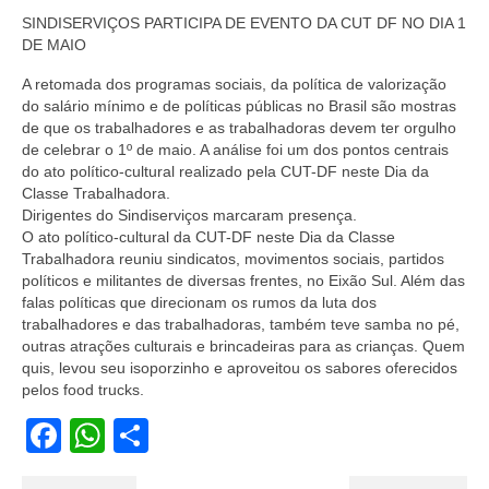
Jornais
SINDISERVIÇOS PARTICIPA DE EVENTO DA CUT DF NO DIA 1
DE MAIO
Convenções
A retomada dos programas sociais, da política de valorização
do salário mínimo e de políticas públicas no Brasil são mostras
Cartilhas
de que os trabalhadores e as trabalhadoras devem ter orgulho
de celebrar o 1º de maio. A análise foi um dos pontos centrais
Sites Importantes
do ato político-cultural realizado pela CUT-DF neste Dia da
Classe Trabalhadora.
Notícias
Dirigentes do Sindiserviços marcaram presença.
O ato político-cultural da CUT-DF neste Dia da Classe
Contato
Trabalhadora reuniu sindicatos, movimentos sociais, partidos
políticos e militantes de diversas frentes, no Eixão Sul. Além das
falas políticas que direcionam os rumos da luta dos
trabalhadores e das trabalhadoras, também teve samba no pé,
outras atrações culturais e brincadeiras para as crianças. Quem
quis, levou seu isoporzinho e aproveitou os sabores oferecidos
pelos food trucks.
Facebook
WhatsApp
Share