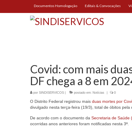
Documentos Homologação
Editais & Convocações
V
Covid: com mais duas
DF chega a 8 em 202
por
SINDISERVICOS
|
postado em:
Notícias
|
0
O Distrito Federal registrou mais
duas mortes por Covi
divulgado nesta terça-feira (19/3), total de óbitos pe
De acordo com o documento da
Secretaria de Saúde
ocorridas anos anteriores foram notificadas nesta 3ª.