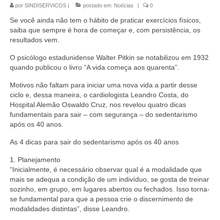
por
SINDISERVICOS
|
postado em:
Notícias
|
0
Jornais
Se você ainda não tem o hábito de praticar exercícios físicos,
Convenções
saiba que sempre é hora de começar e, com persistência, os
resultados vem.
Cartilhas
O psicólogo estadunidense Walter Pitkin se notabilizou em 1932
quando publicou o livro “A vida começa aos quarenta”.
Sites Importantes
Motivos não faltam para iniciar uma nova vida a partir desse
Notícias
ciclo e, dessa maneira, o cardiologista Leandro Costa, do
Hospital Alemão Oswaldo Cruz, nos revelou quatro dicas
Contato
fundamentais para sair – com segurança – do sedentarismo
após os 40 anos.
As 4 dicas para sair do sedentarismo após os 40 anos
1. Planejamento
“Inicialmente, é necessário observar qual é a modalidade que
mais se adequa a condição de um indivíduo, se gosta de treinar
sozinho, em grupo, em lugares abertos ou fechados. Isso torna-
se fundamental para que a pessoa crie o discernimento de
modalidades distintas”, disse Leandro.