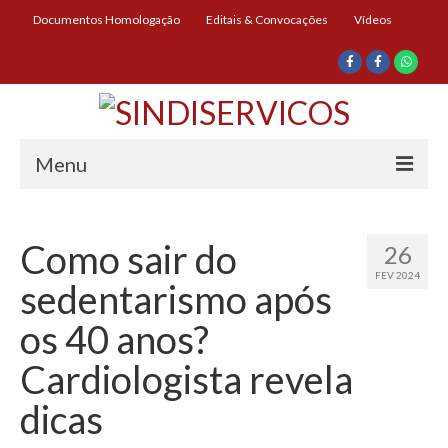
Documentos Homologação
Editais & Convocações
Vídeos
Menu
Início
Como sair do
26
Institucional
FEV 2024
sedentarismo após
Diretoria
os 40 anos?
História
Cardiologista revela
Documentos
dicas
Impressos