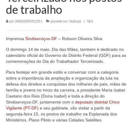
Jornais
de trabalho
Convenções
por
SINDISERVICOS
|
postado em:
Notícias
|
0
Cartilhas
Imprensa
Sindiserviços-DF
– Robson Oliveira Silva
Sites Importantes
O domingo 14 de maio, Dia das Mães, também é dedicado no
Notícias
calendário oficial do Governo do Distrito Federal (GDF) para as
comemorações do Dia do Trabalhador Terceirizado.
Contato
Para festejar em grande estilo e conversar com a categoria
sobre a importância da ampliação e organização da luta na
defesa dos direitos e conquistas dos milhares de pais, mães de
família e jovens no início da carreira, a presidente Maria Isabel
Caetano dos Reis (Dona Isabel) e toda a direção do
Sindiserviços-DF, juntamente com o
deputado distrital Chico
Vigilante (PT-DF)
e seu gabinete, vão visitar a partir da
segunda-feira 15, os postos de trabalho na Esplanada dos
Ministérios, Plano Piloto e várias Cidades Satélites.