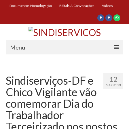
Documentos Homologação
Editais & Convocações
Vídeos
Menu
Início
Institucional
Sindiserviços-DF e
12
MAIO 2023
Diretoria
Chico Vigilante vão
História
comemorar Dia do
Documentos
Trabalhador
Impressos
Terceirizado nos postos