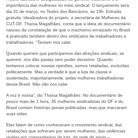
importância das mulheres no meio sindical. O lançamento será
dia 31 de março, no Teatro dos Bancários, às 19h. Entrada
gratuita. Idealizadora do projeto, a secretária de Mulheres da
CUT-DF, Thaísa Magalhães, conta que a ideia do documentário
nasceu da constatação de que o machismo enraizado no Brasil
é praticado também dentro dos sindicatos de trabalhadores e
trabalhadoras. “Tentam nos calar.
Quando querem que participemos das direções sindicais, se
querem, nos dão pastas sem poder decisório. Quando
tentamos colocar nossas opiniões, somos retaliadas, excluídas
politicamente. Mas a verdade é que a luta de classe é
sustentada, majoritariamente, pelas mulheres trabalhadoras
desse Brasil. Não vão nos calar.
A voz é nossa”, diz Thaísa Magalhães. No documentário de
pouco mais de 1 hora, 35 mulheres sindicalistas do DF e do
Brasil contam histórias jamais publicadas, mas que marcaram
suas vidas.
Elas falam de como conheceram o movimento sindical, das
retaliações que sofreram por serem mulheres, das violências
vividas por companheiros de luta, da rede de apoio –