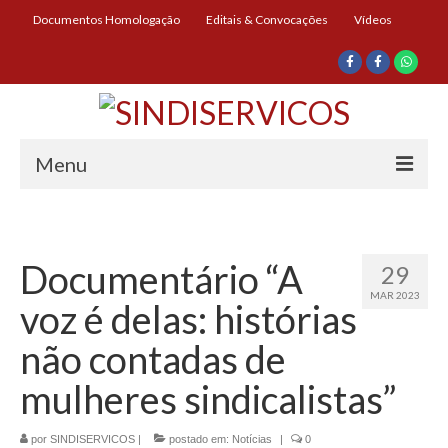
Documentos Homologação
Editais & Convocações
Vídeos
Menu
Início
Institucional
Documentário “A
29
MAR 2023
Diretoria
voz é delas: histórias
História
não contadas de
Documentos
mulheres sindicalistas”
Impressos
por
SINDISERVICOS
|
postado em:
Notícias
|
0