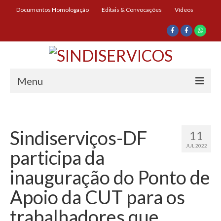
Documentos Homologação
Editais & Convocações
Vídeos
Menu
Início
Institucional
Sindiserviços-DF
11
JUL 2022
Diretoria
participa da
História
inauguração do Ponto de
Documentos
Apoio da CUT para os
Impressos
trabalhadores que