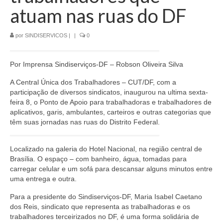
Jornais
atuam nas ruas do DF
Convenções
por
SINDISERVICOS
|
|
0
Cartilhas
Por Imprensa Sindiserviços-DF – Robson Oliveira Silva
Sites Importantes
A Central Única dos Trabalhadores – CUT/DF, com a
Notícias
participação de diversos sindicatos, inaugurou na ultima sexta-
feira 8, o Ponto de Apoio para trabalhadoras e trabalhadores de
Contato
aplicativos, garis, ambulantes, carteiros e outras categorias que
têm suas jornadas nas ruas do Distrito Federal.
Localizado na galeria do Hotel Nacional, na região central de
Brasília. O espaço – com banheiro, água, tomadas para
carregar celular e um sofá para descansar alguns minutos entre
uma entrega e outra.
Para a presidente do Sindiserviços-DF, Maria Isabel Caetano
dos Reis, sindicato que representa as trabalhadoras e os
trabalhadores terceirizados no DF, é uma forma solidária de