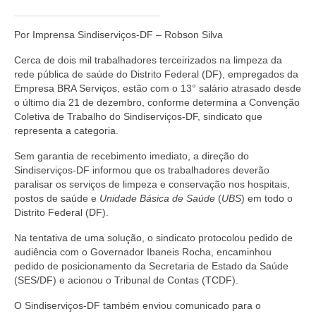
Jornais
Por Imprensa Sindiserviços-DF – Robson Silva
Convenções
Cerca de dois mil trabalhadores terceirizados na limpeza da
Cartilhas
rede pública de saúde do Distrito Federal (DF), empregados da
Empresa BRA Serviços, estão com o 13° salário atrasado desde
Sites Importantes
o último dia 21 de dezembro, conforme determina a Convenção
Coletiva de Trabalho do Sindiserviços-DF, sindicato que
Notícias
representa a categoria.
Contato
Sem garantia de recebimento imediato, a direção do
Sindiserviços-DF informou que os trabalhadores deverão
paralisar os serviços de limpeza e conservação nos hospitais,
postos de saúde e
Unidade Básica de Saúde
(
UBS
) em todo o
Distrito Federal (DF).
Na tentativa de uma solução, o sindicato protocolou pedido de
audiência com o Governador Ibaneis Rocha, encaminhou
pedido de posicionamento da Secretaria de Estado da Saúde
(SES/DF) e acionou o Tribunal de Contas (TCDF).
O Sindiserviços-DF também enviou comunicado para o