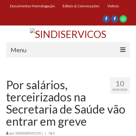
Documentos Homologação
Editais & Convocações
Vídeos
Menu
Início
Institucional
Por salários,
10
MAR 2020
Diretoria
terceirizados na
História
Secretaria de Saúde vão
Documentos
entrar em greve
Impressos
por
SINDISERVICOS
|
|
0