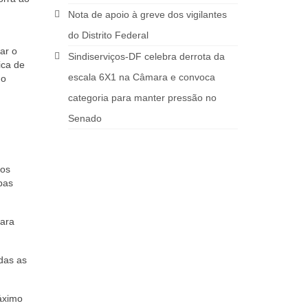
Nota de apoio à greve dos vigilantes
do Distrito Federal
ar o
Sindiserviços-DF celebra derrota da
ica de
escala 6X1 na Câmara e convoca
 o
categoria para manter pressão no
Senado
dos
bas
para
das as
áximo