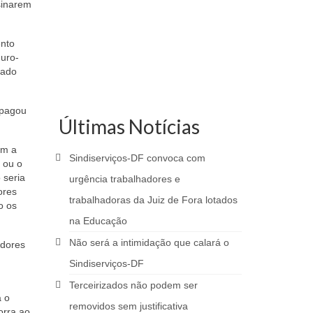
sinarem
ento
guro-
gado
 pagou
Últimas Notícias
om a
Sindiserviços-DF convoca com
 ou o
 seria
urgência trabalhadores e
ores
trabalhadoras da Juiz de Fora lotados
o os
na Educação
Não será a intimidação que calará o
adores
Sindiserviços-DF
Terceirizados não podem ser
a o
removidos sem justificativa
orra ao