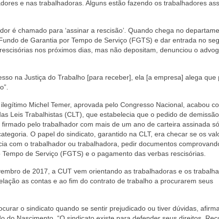
hadores e nas trabalhadoras. Alguns estão fazendo os trabalhadores as
hador é chamado para ‘assinar a rescisão’. Quando chega no departam
 Fundo de Garantia por Tempo de Serviço (FGTS) e dar entrada no se
rescisórias nos próximos dias, mas não depositam, denunciou o advo
so na Justiça do Trabalho [para receber], ela [a empresa] alega que
o”.
o ilegítimo Michel Temer, aprovada pelo Congresso Nacional, acabou c
as Leis Trabalhistas (CLT), que estabelecia que o pedido de demissão
o firmado pelo trabalhador com mais de um ano de carteira assinada só
categoria. O papel do sindicato, garantido na CLT, era checar se os val
cia com o trabalhador ou trabalhadora, pedir documentos comprovand
do Tempo de Serviço (FGTS) e o pagamento das verbas rescisórias.
vembro de 2017, a CUT vem orientando as trabalhadoras e os trabalh
elação as contas e ao fim do contrato de trabalho a procurarem seus
curar o sindicato quando se sentir prejudicado ou tiver dúvidas, afirm
do do Nascimento. “O sindicato existe para defender seus direitos. Rec