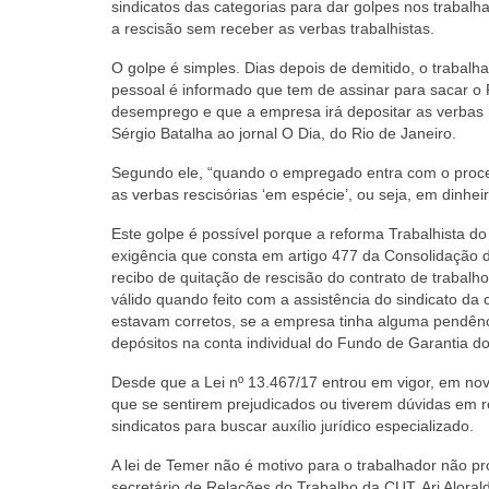
sindicatos das categorias para dar golpes nos trabal
a rescisão sem receber as verbas trabalhistas.
O golpe é simples. Dias depois de demitido, o trabal
pessoal é informado que tem de assinar para sacar o
desemprego e que a empresa irá depositar as verbas 
Sérgio Batalha ao jornal O Dia, do Rio de Janeiro.
Segundo ele, “quando o empregado entra com o proces
as verbas rescisórias ‘em espécie’, ou seja, em dinheir
Este golpe é possível porque a reforma Trabalhista d
exigência que consta em artigo 477 da Consolidação d
recibo de quitação de rescisão do contrato de trabalh
válido quando feito com a assistência do sindicato da 
estavam corretos, se a empresa tinha alguma pendên
depósitos na conta individual do Fundo de Garantia 
Desde que a Lei nº 13.467/17 entrou em vigor, em no
que se sentirem prejudicados ou tiverem dúvidas em r
sindicatos para buscar auxílio jurídico especializado.
A lei de Temer não é motivo para o trabalhador não pro
secretário de Relações do Trabalho da CUT, Ari Aloral