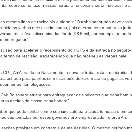
rientar sobre como fazer nessas horas. Uma coisa é certa: não assine a
 na mesma linha de raciocínio e alertou: “O trabalhador não deve assin
ebido as verbas nele discriminadas, pois o termo tem a natureza juríd
 verbas rescisórias discriminadas for de R$ 5 mil, por exemplo, quando
ao empregador”.
rescisão para acelerar o recebimento do FGTS e da entrada no seguro-
io termo de rescisão, esclarecendo que não recebeu as verbas nele
CUT, Ari Aloraldo do Nascimento, a nova lei trabalhista tirou direitos 
essa estrada para patrões sem escrúpulo deixarem até de pagar as ver
acompanhar as homologações.
e Jair Bolsonaro atuam para enfraquecer os sindicatos que trabalham 
tros direitos da classe trabalhadora”.
aber que pode contar com o seu sindicato para ajudá-lo nessa e em to
medidas tomadas por esses governos pró-empresariado, reforça Ari.
nizações previstas em contrato é de até dez dias. O mesmo período m