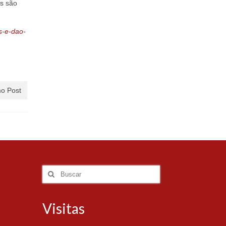
s são
s-e-dao-
o Post
Visitas