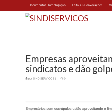
Documentos Homologação
Editais & Convocações
V
Empresas aproveita
sindicatos e dão gol
por
SINDISERVICOS
|
|
0
Empresários sem escrúpulos estão aproveitando o fim