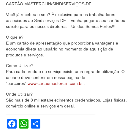
CARTÃO MASTERCLIN/SINDISERVIÇOS-DF
Jornais
Você já recebeu o seu? É exclusivo para os trabalhadores
Convenções
associados ao Sindiserviços-DF – Venha pegar o seu cartão ou
solicite para os nossos diretores – Unidos Somos Fortes!!!
Cartilhas
O que é?
Sites Importantes
É um cartão de apresentação que proporciona vantagens e
economia direta ao usuário no momento da aquisição de
Notícias
produtos e serviços.
Contato
Como Utilizar?
Para cada produto ou serviço existe uma regra de utilização. O
usuário deve conferir em nossa página de
“parceiros”
www.cartaomasterclin.com.br
.
Onde Utilizar?
São mais de 8 mil estabelecimentos credenciados. Lojas físicas,
comércio online e serviços em geral.
Facebook
WhatsApp
Share