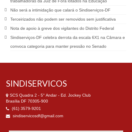
trabalhadoras da Juiz de Fora lotados na Educação
Não será a intimidação que calará o Sindiserviços-DF
Terceirizados não podem ser removidos sem justificativa
Nota de apoio à greve dos vigilantes do Distrito Federal
Sindiserviços-DF celebra derrota da escala 6X1 na Câmara e
convoca categoria para manter pressão no Senado
SINDISERVICOS
SCS Quadra 2 - 5° Andar - Ed. Jockey Club
Brasília DF 70305-900
(61) 3579-9201
sindiservicosdf@gmail.com