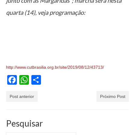
junto com as Margaridas”; marcha será nesta
Jornais
quarta (14), veja programação:
Convenções
Cartilhas
Sites Importantes
Notícias
Contato
http://www.cutbrasilia.org.br/site/2019/08/12/43713/
Facebook
WhatsApp
Share
Post anterior
Próximo Post
Pesquisar