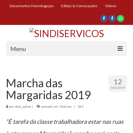
Documentos Homologação
Editais & Convocações
Vídeos
Menu
Início
Institucional
Marcha das
12
AGO 2019
Diretoria
Margaridas 2019
História
por
dwd_admin
|
postado em:
Notícias
|
0
Documentos
“É tarefa da classe trabalhadora estar nas ruas
Impressos