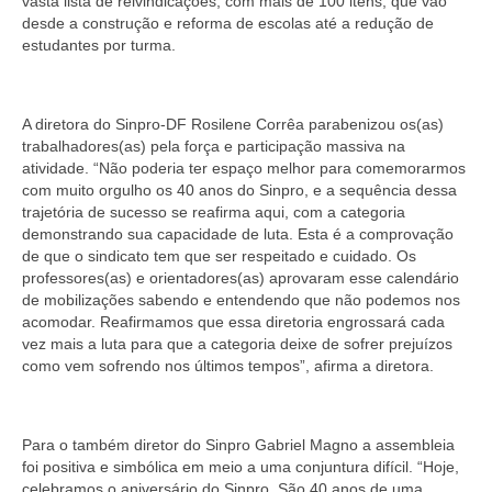
vasta lista de reivindicações, com mais de 100 itens, que vão
desde a construção e reforma de escolas até a redução de
estudantes por turma.
A diretora do Sinpro-DF Rosilene Corrêa parabenizou os(as)
trabalhadores(as) pela força e participação massiva na
atividade. “Não poderia ter espaço melhor para comemorarmos
com muito orgulho os 40 anos do Sinpro, e a sequência dessa
trajetória de sucesso se reafirma aqui, com a categoria
demonstrando sua capacidade de luta. Esta é a comprovação
de que o sindicato tem que ser respeitado e cuidado. Os
professores(as) e orientadores(as) aprovaram esse calendário
de mobilizações sabendo e entendendo que não podemos nos
acomodar. Reafirmamos que essa diretoria engrossará cada
vez mais a luta para que a categoria deixe de sofrer prejuízos
como vem sofrendo nos últimos tempos”, afirma a diretora.
Para o também diretor do Sinpro Gabriel Magno a assembleia
foi positiva e simbólica em meio a uma conjuntura difícil. “Hoje,
celebramos o aniversário do Sinpro. São 40 anos de uma