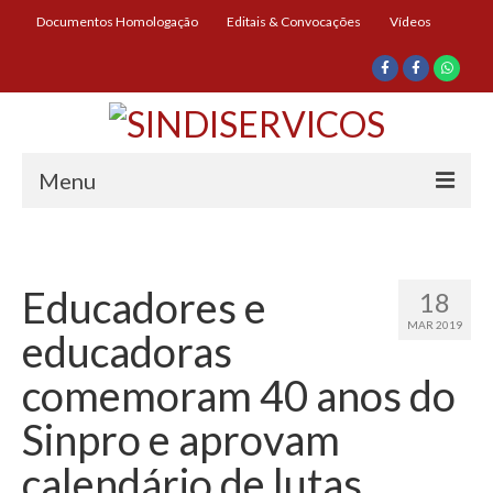
Documentos Homologação
Editais & Convocações
Vídeos
Menu
Início
Institucional
Educadores e
18
MAR 2019
Diretoria
educadoras
História
comemoram 40 anos do
Documentos
Sinpro e aprovam
Impressos
calendário de lutas