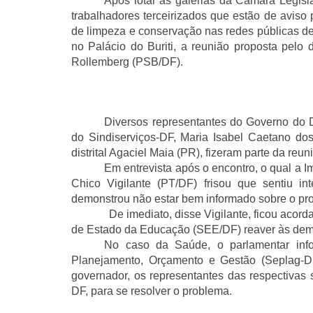
Após lotar as galerias da Câmara Legisla
trabalhadores terceirizados que estão de avis
de limpeza e conservação nas redes públicas 
no Palácio do Buriti, a reunião proposta pelo 
Rollemberg (PSB/DF).
Diversos representantes do Governo do D
do Sindiserviços-DF, Maria Isabel Caetano do
distrital
Agaciel Maia
(PR)
, fizeram parte da reun
Em entrevista após o encontro, o qual a Im
Chico Vigilante (PT/DF) frisou que sentiu in
demonstrou não estar bem informado sobre o pr
De imediato, disse Vigilante, ficou acordado 
de Estado da Educação (SEE/DF) reaver às dem
No caso da Saúde, o parlamentar inf
Planejamento
, Orçamento e Gestão (Seplag-
D
governador, os representantes das respectivas 
DF, para se resolver o problema.