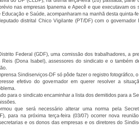
tiva do DF (CLDF), na ultima terça-feira (26) passada, parte
o prévio nas empresas Ipanema e Apecê e que executavam os 
de Educação e Saúde,
acompanharam na manhã desta quinta-fei
deputado distrital Chico Vigilante (PT/DF) com o governador
istrito Federal (GDF), uma comissão dos trabalhadores, a pr
s Reis (Dona Isabel), assessores do sindicato e o também d
ião.
prensa Sindiserviços-DF só pôde fazer o registro fotográfico, o d
teresse efetivo do governador em querer resolver a situaçã
oblema.
para o sindicato encaminhar a lista dos demitidos para a Se
issões.
ormou que será necessário alterar uma norma pela
Secret
F)
, para na próxima terça-feira (03/07) ocorrer nova reuni
secretarias e os donos d
as empresas e os diretores do Sindis