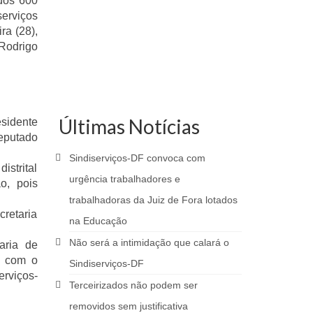
 dos 600
serviços
ra (28),
 Rodrigo
Últimas Notícias
esidente
eputado
Sindiserviços-DF convoca com
istrital
urgência trabalhadores e
o, pois
trabalhadoras da Juiz de Fora lotados
cretaria
na Educação
Não será a intimidação que calará o
aria de
ão com
o
Sindiserviços-DF
erviços-
Terceirizados não podem ser
removidos sem justificativa