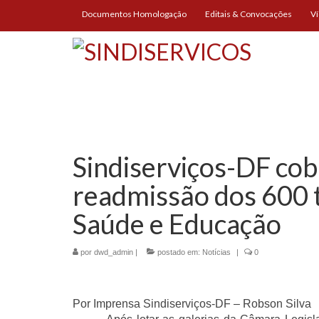
Documentos Homologação
Editais & Convocações
V
Sindiserviços-DF cob
readmissão dos 600 t
Saúde e Educação
por
dwd_admin
|
postado em:
Notícias
|
0
Por Imprensa Sindiserviços-DF – Robson Silva