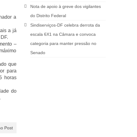
Nota de apoio à greve dos vigilantes
do Distrito Federal
nador a
Sindiserviços-DF celebra derrota da
ais a já
escala 6X1 na Câmara e convoca
 DF.
categoria para manter pressão no
amento –
 máximo
Senado
tado que
or para
5 horas
dade do
.
o Post