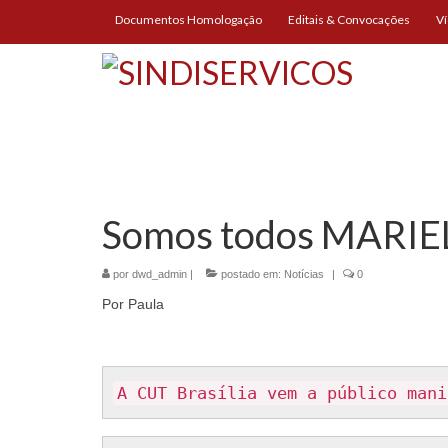
Documentos Homologação
Editais & Convocações
V
Somos todos MARIE
por
dwd_admin
|
postado em:
Notícias
|
0
Por Paula
A CUT Brasília vem a público mani