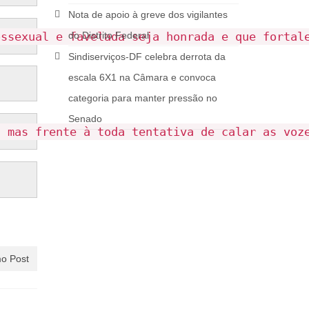
Nota de apoio à greve dos vigilantes
ossexual e favelada seja honrada e que fortal
do Distrito Federal
Sindiserviços-DF celebra derrota da
escala 6X1 na Câmara e convoca
categoria para manter pressão no
Senado
, mas frente à toda tentativa de calar as voz
o Post