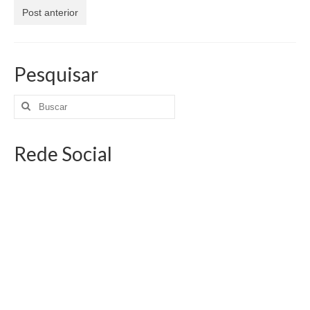
Jornais
Post anterior
Convenções
Cartilhas
Pesquisar
Sites Importantes
Notícias
Rede Social
Contato