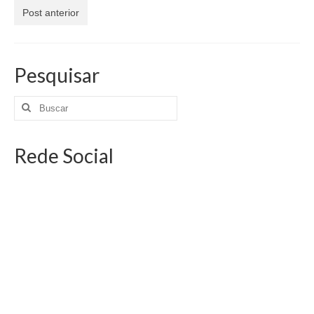
Jornais
Post anterior
Convenções
Cartilhas
Pesquisar
Sites Importantes
Notícias
Rede Social
Contato