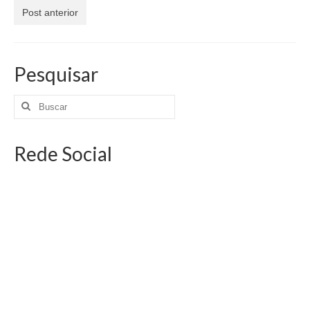
Jornais
Post anterior
Convenções
Cartilhas
Pesquisar
Sites Importantes
Notícias
Rede Social
Contato