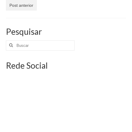
Jornais
Post anterior
Convenções
Cartilhas
Pesquisar
Sites Importantes
Notícias
Rede Social
Contato