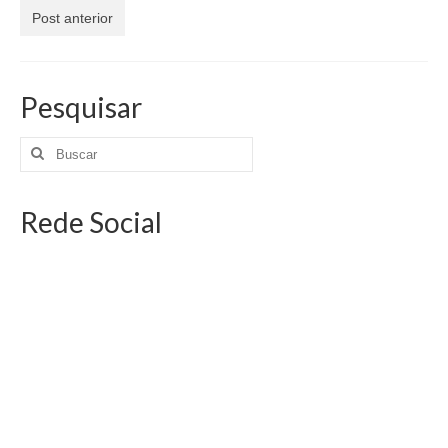
Jornais
Post anterior
Convenções
Cartilhas
Pesquisar
Sites Importantes
Notícias
Rede Social
Contato