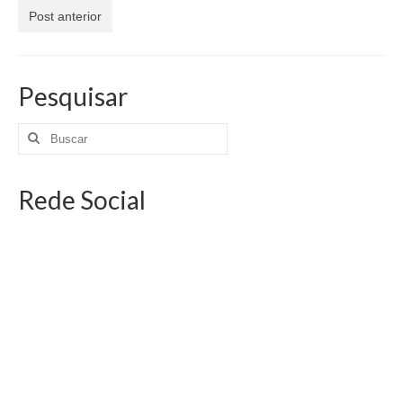
Jornais
Post anterior
Convenções
Cartilhas
Pesquisar
Sites Importantes
Notícias
Rede Social
Contato