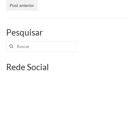
Jornais
Post anterior
Convenções
Cartilhas
Pesquisar
Sites Importantes
Notícias
Rede Social
Contato