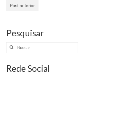
Jornais
Post anterior
Convenções
Cartilhas
Pesquisar
Sites Importantes
Notícias
Rede Social
Contato