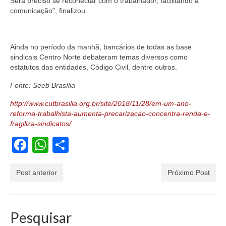
Será preciso se reconectar com o trabalhador, facilitando a
comunicação”, finalizou.
Ainda no período da manhã, bancários de todas as base
sindicais Centro Norte debateram temas diversos como
estatutos das entidades, Código Civil, dentre outros.
Fonte: Seeb Brasília
http://www.cutbrasilia.org.br/site/2018/11/28/em-um-ano-
reforma-trabalhista-aumenta-precarizacao-concentra-renda-e-
fragiliza-sindicatos/
Facebook
WhatsApp
Share
Post anterior
Próximo Post
Pesquisar