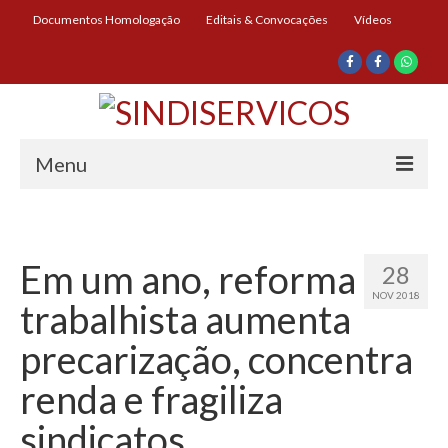
Documentos Homologação
Editais & Convocações
Vídeos
Menu
Início
Institucional
Em um ano, reforma
28
NOV 2018
Diretoria
trabalhista aumenta
História
precarização, concentra
Documentos
renda e fragiliza
Impressos
sindicatos