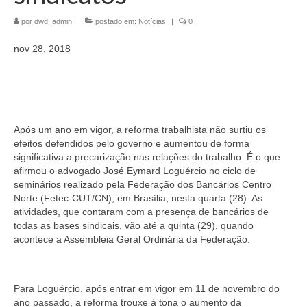
Jornais
por
dwd_admin
|
postado em:
Notícias
|
0
Convenções
nov 28, 2018
Cartilhas
Sites Importantes
Notícias
Após um ano em vigor, a reforma trabalhista não surtiu os
efeitos defendidos pelo governo e aumentou de forma
Contato
significativa a precarização nas relações do trabalho. É o que
afirmou o advogado José Eymard Loguércio no ciclo de
seminários realizado pela Federação dos Bancários Centro
Norte (Fetec-CUT/CN), em Brasília, nesta quarta (28). As
atividades, que contaram com a presença de bancários de
todas as bases sindicais, vão até a quinta (29), quando
acontece a Assembleia Geral Ordinária da Federação.
Para Loguércio, após entrar em vigor em 11 de novembro do
ano passado, a reforma trouxe à tona o aumento da